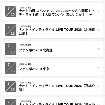
7
[2026-07-10]
ナオトの日 スペシャルLIVE 2026〜今さら開幕！？
10
ティライミ館！！大阪ワンパク ほないこか！！〜
7
[2026-07-12]
ナオト・インティライミ LIVE TOUR 2026【北海道
12
公演】
7
[2026-07-13]
ファン感2026＠北海道
13
7
[2026-07-16]
ファン感2026＠東京
16
7
[2026-07-19]
ナオト・インティライミ LIVE TOUR 2026【宮城公
19
演】
7
[2026-07-20]
ナオト・インティライミ LIVE TOUR 2026【埼玉公