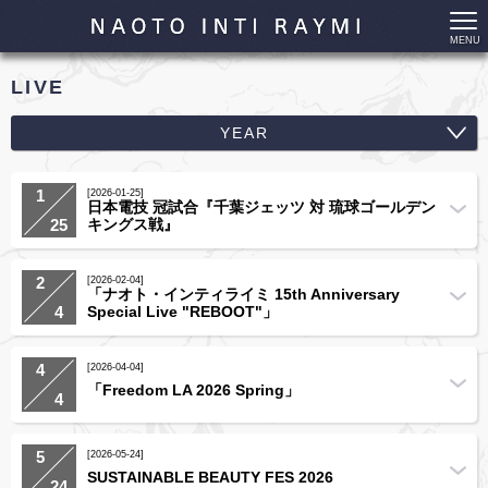
MENU
LIVE
YEAR
NOW ON
2026
2025
1
[2026-01-25]
日本電技 冠試合『千葉ジェッツ 対 琉球ゴールデン
2024
2023
2022
25
キングス戦』
2021
2020
2019
2
[2026-02-04]
「ナオト・インティライミ 15th Anniversary
4
Special Live "REBOOT"」
2018
2017
2016
2015
2014
2013
4
[2026-04-04]
「Freedom LA 2026 Spring」
4
2012
2011
2010
5
[2026-05-24]
2009
2008
SUSTAINABLE BEAUTY FES 2026
24