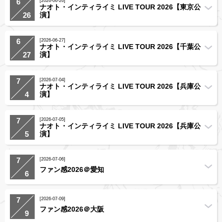
6
[2026-06-26]
ナオト・インティライミ LIVE TOUR 2026【東京公
26
演】
6
[2026-06-27]
ナオト・インティライミ LIVE TOUR 2026【千葉公
27
演】
7
[2026-07-04]
ナオト・インティライミ LIVE TOUR 2026【兵庫公
4
演】
7
[2026-07-05]
ナオト・インティライミ LIVE TOUR 2026【兵庫公
5
演】
7
[2026-07-06]
ファン感2026＠愛知
6
7
[2026-07-09]
ファン感2026＠大阪
9