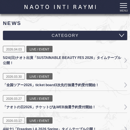
MENU
NEWS
CATEGORY
ALL
2026.04.03
LIVE / EVENT
RELEASE
5/24(日)ナオト出演「SUSTAINABLE BEAUTY FES 2026」タイムテーブル
公開！
LIVE / EVENT
2026.03.30
LIVE / EVENT
TV
「全国ツアー2026」ticket board3次先行抽選予約受付開始！
RADIO
MAGAZINE / BOOK
2026.03.27
LIVE / EVENT
WEB
「ナオトの日2026」チケットぴあWEB抽選予約受付開始！
2026.03.17
LIVE / EVENT
4/4(土)「Freedom LA 2026 Spring」タイムテーブル公開！