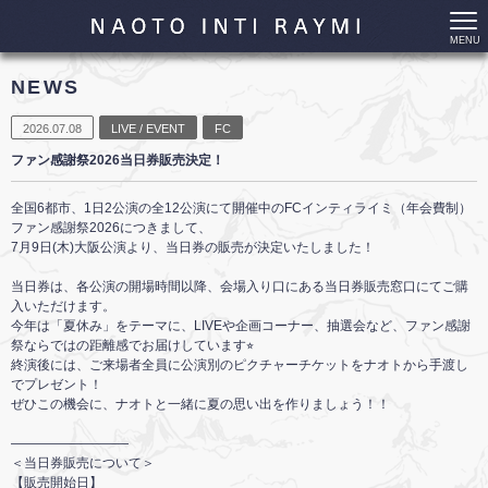
MENU
NEWS
2026.07.08
LIVE / EVENT
FC
ファン感謝祭2026当日券販売決定！
全国6都市、1日2公演の全12公演にて開催中のFCインティライミ（年会費制）
ファン感謝祭2026につきまして、
7月9日(木)大阪公演より、当日券の販売が決定いたしました！
当日券は、各公演の開場時間以降、会場入り口にある当日券販売窓口にてご購
入いただけます。
今年は「夏休み」をテーマに、LIVEや企画コーナー、抽選会など、ファン感謝
祭ならではの距離感でお届けしています⭐︎
終演後には、ご来場者全員に公演別のピクチャーチケットをナオトから手渡し
でプレゼント！
ぜひこの機会に、ナオトと一緒に夏の思い出を作りましょう！！
―――――――――
＜当日券販売について＞
【販売開始日】