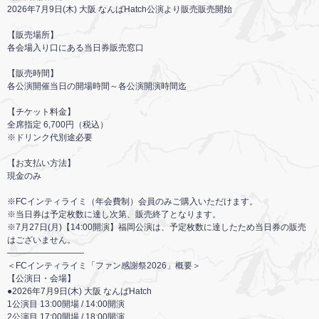
2026年7月9日(木) 大阪 なんばHatch公演より販売販売開始
【販売場所】
各会場入り口にある当日券販売窓口
【販売時間】
各公演開催当日の開場時間～各公演開演時間迄
【チケット料金】
全席指定 6,700円（税込）
※ドリンク代別途必要
【お支払い方法】
現金のみ
※FCインティライミ（年会費制）会員のみご購入いただけます。
※当日券は予定枚数に達し次第、販売終了となります。
※7月27日(月)【14:00開演】福岡公演は、予定枚数に達したため当日券の販売
はございません。
―――――――――
＜FCインティライミ「ファン感謝祭2026」概要＞
【公演日・会場】
●2026年7月9日(木) 大阪 なんばHatch
1公演目 13:00開場 / 14:00開演
2公演目 17:00開場 / 18:00開演