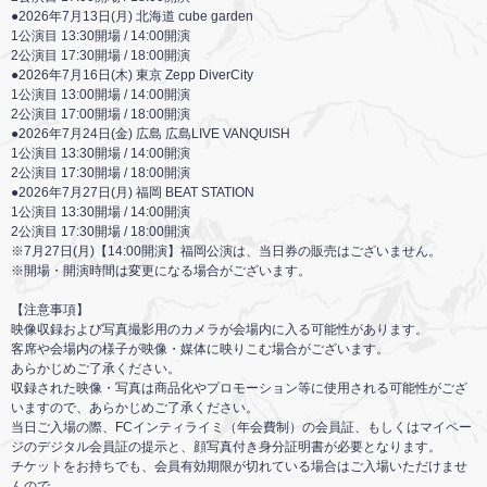
●2026年7月13日(月) 北海道 cube garden
1公演目 13:30開場 / 14:00開演
2公演目 17:30開場 / 18:00開演
●2026年7月16日(木) 東京 Zepp DiverCity
1公演目 13:00開場 / 14:00開演
2公演目 17:00開場 / 18:00開演
●2026年7月24日(金) 広島 広島LIVE VANQUISH
1公演目 13:30開場 / 14:00開演
2公演目 17:30開場 / 18:00開演
●2026年7月27日(月) 福岡 BEAT STATION
1公演目 13:30開場 / 14:00開演
2公演目 17:30開場 / 18:00開演
※7月27日(月)【14:00開演】福岡公演は、当日券の販売はございません。
※開場・開演時間は変更になる場合がございます。
【注意事項】
映像収録および写真撮影用のカメラが会場内に入る可能性があります。
客席や会場内の様子が映像・媒体に映りこむ場合がございます。
あらかじめご了承ください。
収録された映像・写真は商品化やプロモーション等に使用される可能性がござ
いますので、あらかじめご了承ください。
当日ご入場の際、FCインティライミ（年会費制）の会員証、もしくはマイペー
ジのデジタル会員証の提示と、顔写真付き身分証明書が必要となります。
チケットをお持ちでも、会員有効期限が切れている場合はご入場いただけませ
んので、