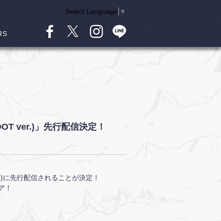
Select Language
▼
RS
OT ver.)」先行配信決定！
、
日(水)に先行配信されることが決定！
エア！