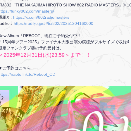
FM802「THE NAKAJIMA HIROTO SHOW 802 RADIO MASTERS」
https://funky802.com/masters/
番組X：
https://x.com/802radiomasters
radiko：
https://radiko.jp/#!/ts/802/20251204160000
New Album「REBOOT」現在ご予約受付中！
「15周年ツアー2025」ファイナル大阪公演の模様がフルサイズで収録
限定ファンクラブ盤の予約受付は、
＜2025年12月31日(水)23:59＞まで！！
▼ご予約はこちら！
https://naoto.lnk.to/Reboot_CD