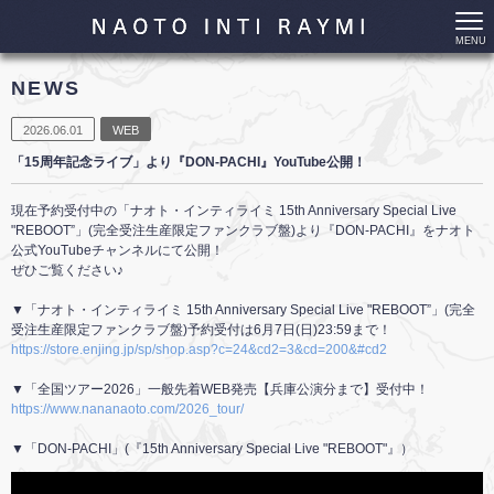
MENU
NEWS
2026.06.01
WEB
「15周年記念ライブ」より『DON-PACHI』YouTube公開！
現在予約受付中の「ナオト・インティライミ 15th Anniversary Special Live
"REBOOT”」(完全受注生産限定ファンクラブ盤)より『DON-PACHI』をナオト
公式YouTubeチャンネルにて公開！
ぜひご覧ください♪
▼「ナオト・インティライミ 15th Anniversary Special Live "REBOOT”」(完全
受注生産限定ファンクラブ盤)予約受付は6月7日(日)23:59まで！
https://store.enjing.jp/sp/shop.asp?c=24&cd2=3&cd=200&#cd2
▼「全国ツアー2026」一般先着WEB発売【兵庫公演分まで】受付中！
https://www.nananaoto.com/2026_tour/
▼「DON-PACHI」(『15th Anniversary Special Live "REBOOT"』）