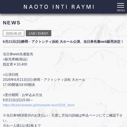
MENU
NEWS
2026.06.20
LIVE / EVENT
6月21日(日)静岡・アクトシティ浜松 大ホール公演、当日券先着web販売決定！
当日券web先着販売
○販売席種(税込)
指定席￥10,400
○公演日程
2026年6月21日(日) 静岡・アクトシティ浜松 大ホール
17:00開場/18:00開演
○受付期間・お申込み方法
6月21日(日)15:00～
https://ticket.tickebo.jp/sn/naoto-tour2026_door
※当日券WEB受付のお支払い・引渡し方法の詳細は申込ページにてご確認下さ
い。
※お一人様1公演2枚まで