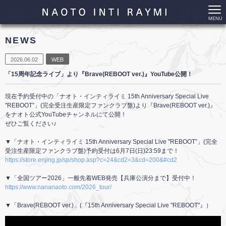
MENU
NEWS
2026.06.02
WEB
「15周年記念ライブ」より『Brave(REBOOT ver.)』YouTube公開！
現在予約受付中の「ナオト・インティライミ 15th Anniversary Special Live
"REBOOT”」(完全受注生産限定ファンクラブ盤)より『Brave(REBOOT ver.)』
をナオト公式YouTubeチャンネルにて公開！
ぜひご覧ください♪
▼「ナオト・インティライミ 15th Anniversary Special Live "REBOOT”」(完全
受注生産限定ファンクラブ盤)予約受付は6月7日(日)23:59まで！
https://store.enjing.jp/sp/shop.asp?c=24&cd2=3&cd=200&#cd2
▼「全国ツアー2026」一般先着WEB発売【兵庫公演分まで】受付中！
https://www.nananaoto.com/2026_tour/
▼「Brave(REBOOT ver.)」(『15th Anniversary Special Live "REBOOT"』）