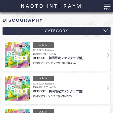
MENU
DISCOGRAPHY
CATEGORY
ALL
ALBUM
SINGLE
2026.02.04 Release
15周年記念アルバム
REBOOT（初回限定ファンクラブ盤）
ALBUM
初回限定ファンクラブ盤（CD+Blu-ray）
DOWNLOAD
DVD & BD
ALBUM
2026.02.04 Release
BOOK
15周年記念アルバム
REBOOT（初回限定ファンクラブ盤）
初回限定ファンクラブ盤(CD+DVD)
ALBUM