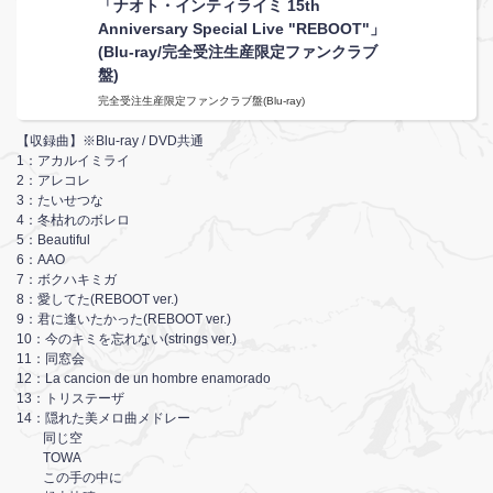
「ナオト・インティライミ 15th
Anniversary Special Live "REBOOT"」
(Blu-ray/完全受注生産限定ファンクラブ
盤)
完全受注生産限定ファンクラブ盤(Blu-ray)
【収録曲】※Blu-ray / DVD共通
1：アカルイミライ
2：アレコレ
3：たいせつな
4：冬枯れのボレロ
5：Beautiful
6：AAO
7：ボクハキミガ
8：愛してた(REBOOT ver.)
9：君に逢いたかった(REBOOT ver.)
10：今のキミを忘れない(strings ver.)
11：同窓会
12：La cancion de un hombre enamorado
13：トリステーザ
14：隠れた美メロ曲メドレー
同じ空
TOWA
この手の中に