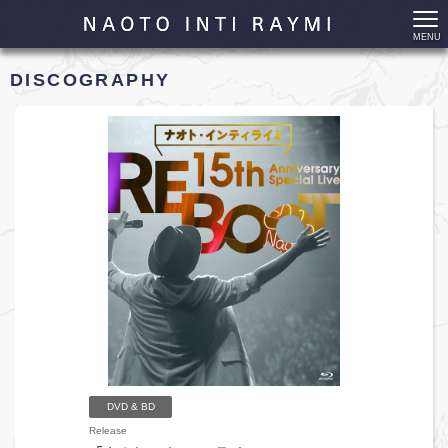
MENU
DISCOGRAPHY
DVD & BD
Release