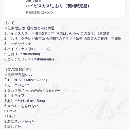
20th Single
ハイビスカス/しおり（初回限定盤）
初回限定盤 CD+DVD
【CD】
※初回限定盤･通常盤ともに共通
1.ハイビスカス ※映画&ドラマ｢覚悟はいいかそこの女子。｣主題歌
2.しおり ※テレビ東京系 金曜8時のドラマ「執事 西園寺の名推理」主題歌
3.ニッチなサッチ
4.ハイビスカス (Instrumental)
5.しおり (Instrumental)
6.ニッチなサッチ (Instrumental)
【DVD収録内容】
※初回限定盤のみ
｢THE BEST！Music Video｣
1.カーニバる↑？
2.タカラモノ
〜この声がなくなるまで〜
3.キミライフ
4.ありったけのLove Song
5.今のキミを忘れない
6.Brave
7.Hello
8.君に逢いたかった
9.愛してた